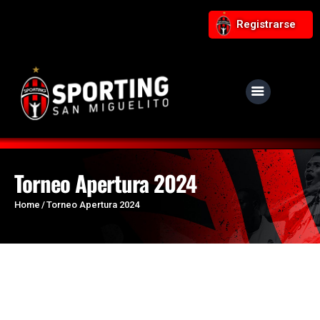
Registrarse
NUESTRO CLUB
Noticias
Equipos
Torneo Apertura 2024
Responsabilidad Social
Home
Torneo Apertura 2024
Tiendita Rojinegra
Contáctanos
Boletería