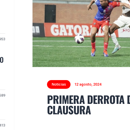
953
TO
Noticias
12 agosto, 2024
PRIMERA DERROTA 
589
CLAUSURA
413