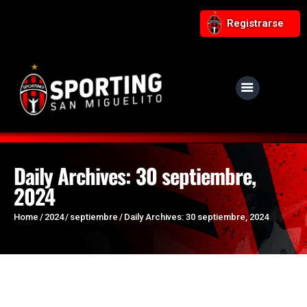
Registrarse
NUESTRO CLUB
Noticias
Equipos
Daily Archives: 30 septiembre,
2024
Responsabilidad Social
Tiendita Rojinegra
Home
2024
septiembre
Daily Archives: 30 septiembre, 2024
Contáctanos
Boletería