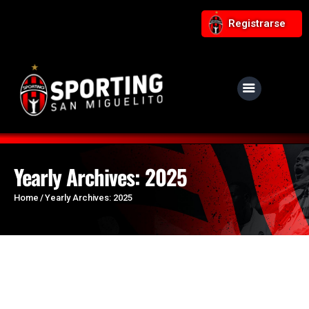
Registrarse
NUESTRO CLUB
Noticias
Equipos
Yearly Archives: 2025
Responsabilidad Social
Home
Yearly Archives: 2025
Tiendita Rojinegra
Contáctanos
Boletería