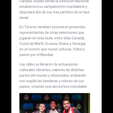
Canadá, ciudad donde la Selección Nacional
establecerá su campamento mundialista y
disputará dos de sus tres partidos de la fase
inicial.
En Toronto también estuvieron presentes
representantes de otras selecciones que
jugarán en esta sede, entre ellas Canadá,
Costa de Marfil, Croacia, Ghana y Senegal,
en un evento que reunió culturas, fútbol y
pasión por el Mundial.
Las calles se llenaron de actuaciones
culturales vibrantes, sabores de distintas
partes del mundo y aficionados ondeando
con orgullo las banderas y colores de sus
países, creando una atmósfera inolvidable.