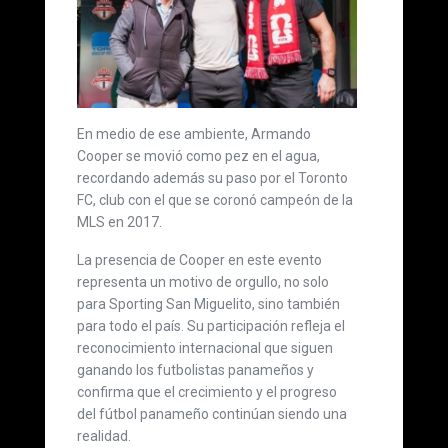
En medio de ese ambiente, Armando
Cooper se movió como pez en el agua,
recordando además su paso por el Toronto
FC, club con el que se coronó campeón de la
MLS en 2017.
La presencia de Cooper en este evento
representa un motivo de orgullo, no solo
para Sporting San Miguelito, sino también
para todo el país. Su participación refleja el
reconocimiento internacional que siguen
ganando los futbolistas panameños y
confirma que el crecimiento y el progreso
del fútbol panameño continúan siendo una
realidad.