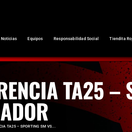
NUESTRO CLUB
Noticias
Equipos
Responsabilidad Social
Noticias
Equipos
Responsabilidad Social
Tiendita Ro
Tiendita Rojinegra
Contáctanos
Boletería
RENCIA TA25 –
MADOR
IA TA25 – SPORTING SM VS...