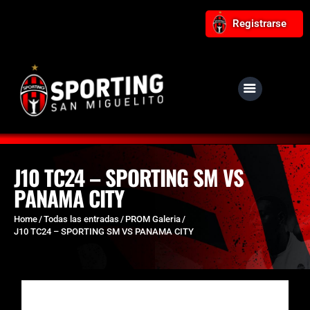
Registrarse
NUESTRO CLUB
Noticias
Equipos
J10 TC24 – SPORTING SM VS
PANAMA CITY
Responsabilidad Social
Tiendita Rojinegra
Home
Todas las entradas
PROM Galeria
J10 TC24 – SPORTING SM VS PANAMA CITY
Contáctanos
Boletería