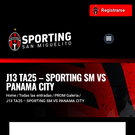
Registrarse
NUESTRO CLUB
Noticias
Equipos
J13 TA25 – SPORTING SM VS
PANAMA CITY
Responsabilidad Social
Tiendita Rojinegra
Home
Todas las entradas
PROM Galeria
J13 TA25 – SPORTING SM VS PANAMA CITY
Contáctanos
Boletería