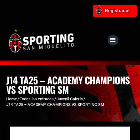
Registrarse
NUESTRO CLUB
Noticias
Equipos
J14 TA25 – ACADEMY CHAMPIONS
VS SPORTING SM
Responsabilidad Social
Tiendita Rojinegra
Home
Todas las entradas
Juvenil Galeria
J14 TA25 – ACADEMY CHAMPIONS VS SPORTING SM
Contáctanos
Boletería