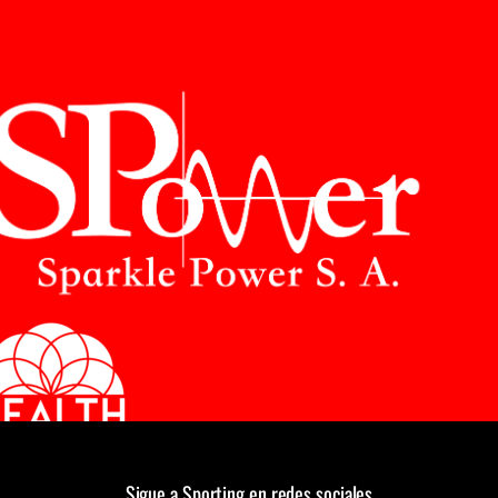
Sigue a Sporting en redes sociales