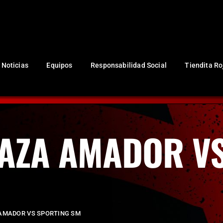
NUESTRO CLUB
Noticias
Equipos
Responsabilidad Social
Noticias
Equipos
Responsabilidad Social
Tiendita Ro
Tiendita Rojinegra
Contáctanos
Boletería
LAZA AMADOR V
 AMADOR VS SPORTING SM