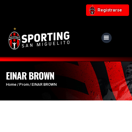
Registrarse
NUESTRO CLUB
Noticias
Equipos
EINAR BROWN
Responsabilidad Social
Home
Prom
EINAR BROWN
Tiendita Rojinegra
Contáctanos
Boletería