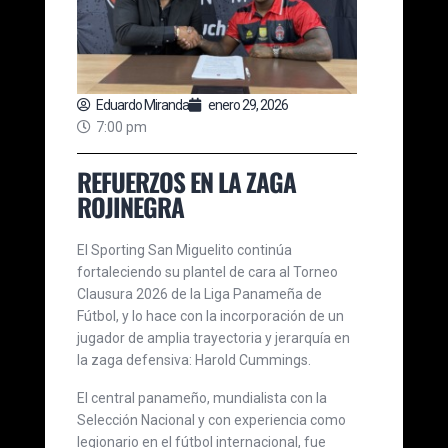
Eduardo Miranda
enero 29, 2026
7:00 pm
REFUERZOS EN LA ZAGA
ROJINEGRA
El Sporting San Miguelito continúa
fortaleciendo su plantel de cara al Torneo
Clausura 2026 de la Liga Panameña de
Fútbol, y lo hace con la incorporación de un
jugador de amplia trayectoria y jerarquía en
la zaga defensiva: Harold Cummings.
El central panameño, mundialista con la
Selección Nacional y con experiencia como
legionario en el fútbol internacional, fue