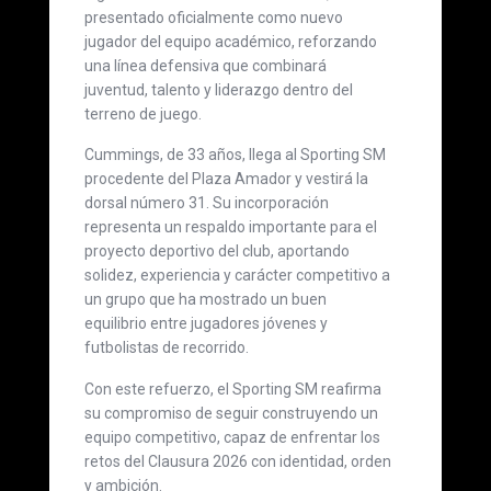
presentado oficialmente como nuevo
jugador del equipo académico, reforzando
una línea defensiva que combinará
juventud, talento y liderazgo dentro del
terreno de juego.
Cummings, de 33 años, llega al Sporting SM
procedente del Plaza Amador y vestirá la
dorsal número 31. Su incorporación
representa un respaldo importante para el
proyecto deportivo del club, aportando
solidez, experiencia y carácter competitivo a
un grupo que ha mostrado un buen
equilibrio entre jugadores jóvenes y
futbolistas de recorrido.
Con este refuerzo, el Sporting SM reafirma
su compromiso de seguir construyendo un
equipo competitivo, capaz de enfrentar los
retos del Clausura 2026 con identidad, orden
y ambición.