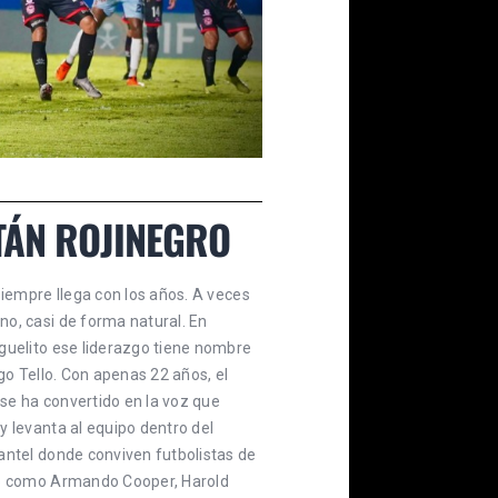
TÁN ROJINEGRO
siempre llega con los años. A veces
o, casi de forma natural. En
guelito ese liderazgo tiene nombre
igo Tello. Con apenas 22 años, el
e ha convertido en la voz que
y levanta al equipo dentro del
antel donde conviven futbolistas de
do como Armando Cooper, Harold