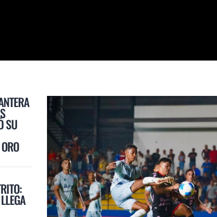
CANTERA
ÁS
Ó SU
 ORO
RITO:
LLEGA