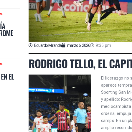
AD
ÍA
NROME
Eduardo Miranda
marzo 6, 2026
9:35 pm
RODRIGO TELLO, EL CAPI
AD
 EN EL
El liderazgo no 
aparece tempran
Sporting San Mi
y apellido: Rodr
mediocampista s
ordena, empuja 
campo. En un pl
amplio recorri