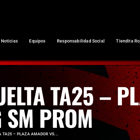
NUESTRO CLUB
Noticias
Equipos
Responsabilidad Social
Noticias
Equipos
Responsabilidad Social
Tiendita Ro
Tiendita Rojinegra
Contáctanos
Boletería
UELTA TA25 – 
G SM PROM
A TA25 – PLAZA AMADOR VS...