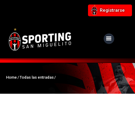
Registrarse
NUESTRO CLUB
Noticias
Equipos
Home
Todas las entradas
Responsabilidad Social
Tiendita Rojinegra
Contáctanos
Boletería