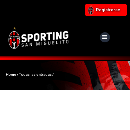
Registrarse
NUESTRO CLUB
Noticias
Equipos
Home
Todas las entradas
Responsabilidad Social
Tiendita Rojinegra
Contáctanos
Boletería