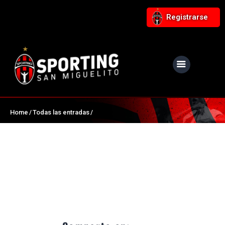
Registrarse
NUESTRO CLUB
Noticias
Home
Todas las entradas
Equipos
Responsabilidad Social
Tiendita Rojinegra
Contáctanos
Boletería