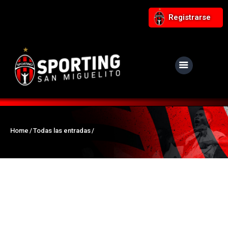
Registrarse
NUESTRO CLUB
Noticias
Equipos
Home
Todas las entradas
Responsabilidad Social
Tiendita Rojinegra
Contáctanos
Boletería