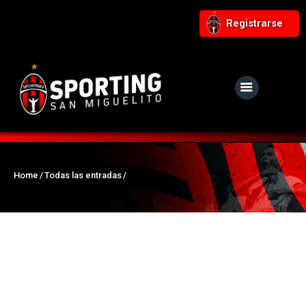
Registrarse
NUESTRO CLUB
Noticias
Equipos
Home
Todas las entradas
Responsabilidad Social
Tiendita Rojinegra
Contáctanos
Boletería