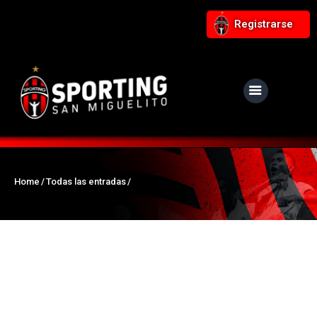
Registrarse
NUESTRO CLUB
Noticias
Equipos
Home
Todas las entradas
Responsabilidad Social
Tiendita Rojinegra
Contáctanos
Boletería