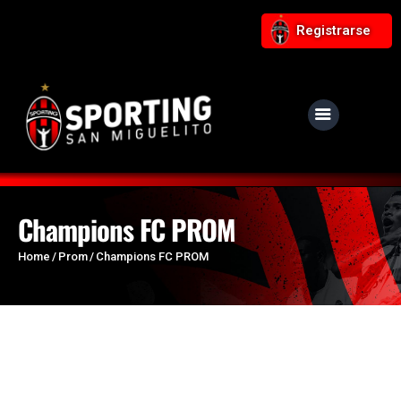
Registrarse
NUESTRO CLUB
Noticias
Equipos
Champions FC PROM
Responsabilidad Social
Home
Prom
Champions FC PROM
Tiendita Rojinegra
Contáctanos
Boletería