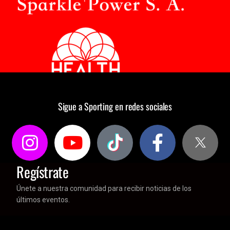
Sigue a Sporting en redes sociales
Regístrate
Únete a nuestra comunidad para recibir noticias de los
últimos eventos.