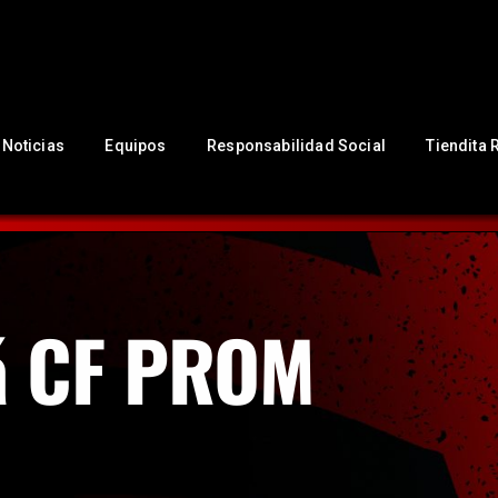
NUESTRO CLUB
Noticias
Equipos
Responsabilidad Social
Noticias
Equipos
Responsabilidad Social
Tiendita 
Tiendita Rojinegra
Contáctanos
Boletería
á CF PROM