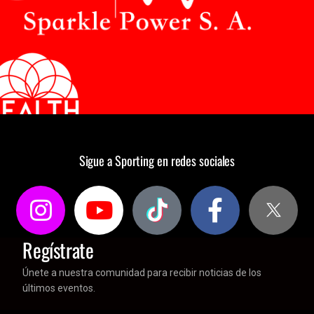
Sigue a Sporting en redes sociales
Regístrate
Únete a nuestra comunidad para recibir noticias de los
últimos eventos.