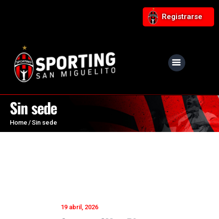
Registrarse
NUESTRO CLUB
Noticias
Sin sede
Equipos
Home
Sin sede
Responsabilidad Social
Tiendita Rojinegra
Contáctanos
Boletería
19 abril, 2026