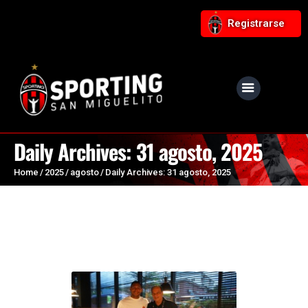
Registrarse
NUESTRO CLUB
Noticias
Daily Archives: 31 agosto, 2025
Equipos
Home
2025
agosto
Daily Archives: 31 agosto, 2025
Responsabilidad Social
Tiendita Rojinegra
Contáctanos
Boletería