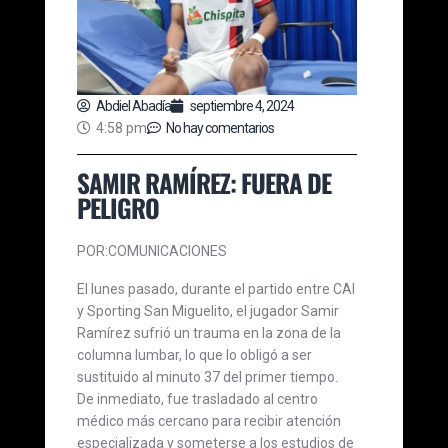
Abdiel Abadía
septiembre 4, 2024
4:58 pm
No hay comentarios
SAMIR RAMÍREZ: FUERA DE
PELIGRO
POR:COMUNICACIONES
El lunes pasado, durante el partido entre CAI
y Sporting San Miguelito, el jugador Samir
Ramírez sufrió un trauma en la zona de la
columna lumbar, lo que lo obligó a ser
sustituido al minuto 37 del primer tiempo.
De inmediato, fue trasladado al centro
médico más cercano para recibir atención
especializada y someterse a los estudios de