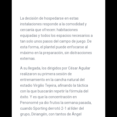
La decisión de hospedarse en estas
instalaciones responde a la comodidad y
cercanía que ofrecen: habitaciones
equipadas y todos los espacios necesarios a
tan solo unos pasos del campo de juego. De
esta forma, el plantel puede enfocarse al
máximo en la preparación, sin distracciones
externas.
A su llegada, los dirigidos por César Aguilar
realizaron su primera sesión de
entrenamiento en la cancha natural del
estadio Virgilio Tejeira, afinando la táctica
con la que buscarán repetir la fórmula del
éxito. Y es que la concentración en
Penonomé ya dio frutos la semana pasada,
cuando Sporting derrotó 2-1 al líder del
grupo, Diriangén, con tantos de Ángel